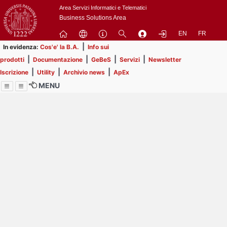
Passa
Area Servizi Informatici e Telematici
a
Business Solutions Area
contenuto
EN
FR
principale
|
In evidenza:
Cos'e' la B.A.
Info sui
|
|
|
|
prodotti
Documentazione
GeBeS
Servizi
Newsletter
|
|
|
Iscrizione
Utility
Archivio news
ApEx
MENU
Menu
Contrai
Espandi
Image
Title
Page
Display
ext
itle
Filtro di ricerca
Page