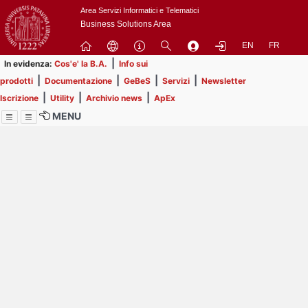
Passa
Area Servizi Informatici e Telematici
a
Business Solutions Area
contenuto
EN
FR
principale
|
In evidenza:
Cos'e' la B.A.
Info sui
|
|
|
|
prodotti
Documentazione
GeBeS
Servizi
Newsletter
|
|
|
Iscrizione
Utility
Archivio news
ApEx
MENU
Menu
Contrai
Espandi
Image
Title
Page
Display
ext
itle
Filtro di ricerca
Page