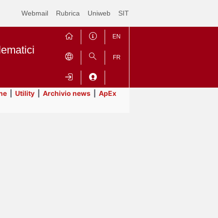
Webmail
Rubrica
Uniweb
SIT
EN
lematici
FR
ne
|
Utility
|
Archivio news
|
ApEx
Contrai
Espandi