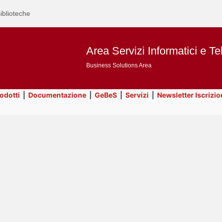
iblioteche
Area Servizi Informatici e Te
Business Solutions Area
rodotti
|
Documentazione
|
GeBeS
|
Servizi
|
Newsletter Iscrizio
Text
Title
Page
Display