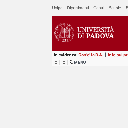
Passa
Unipd
Dipartimenti
Centri
Scuole
B
a
contenuto
principale
In evidenza:
Cos'e' la B.A.
|
Info sui p
MENU
Menu
Image
Title
Page
Display