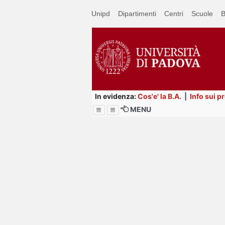
Passa
Unipd
Dipartimenti
Centri
Scuole
B
a
contenuto
principale
In evidenza:
Cos'e' la B.A.
|
Info sui p
MENU
Menu
Image
Title
Page
Display