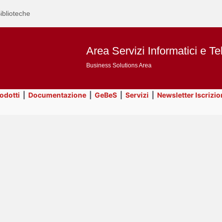
iblioteche
Area Servizi Informatici e Te
Business Solutions Area
rodotti
|
Documentazione
|
GeBeS
|
Servizi
|
Newsletter Iscrizio
Text
Title
Page
Display