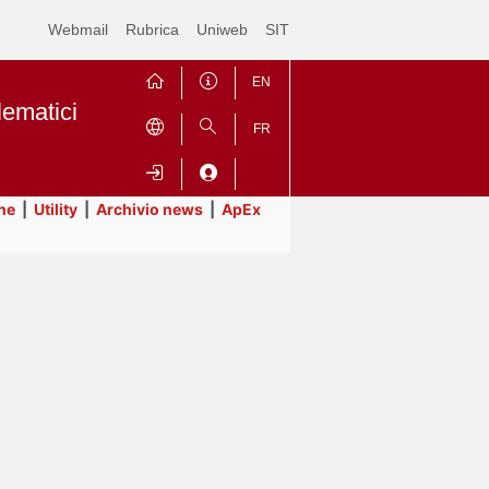
Webmail
Rubrica
Uniweb
SIT
EN
lematici
FR
ne
|
Utility
|
Archivio news
|
ApEx
Contrai
Espandi