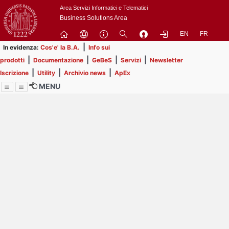
Passa
Area Servizi Informatici e Telematici
a
Business Solutions Area
contenuto
EN
FR
principale
|
In evidenza:
Cos'e' la B.A.
Info sui
|
|
|
|
prodotti
Documentazione
GeBeS
Servizi
Newsletter
|
|
|
Iscrizione
Utility
Archivio news
ApEx
MENU
Menu
Contrai
Espandi
Image
Title
Page
Display
ext
itle
Filtro di ricerca
Page