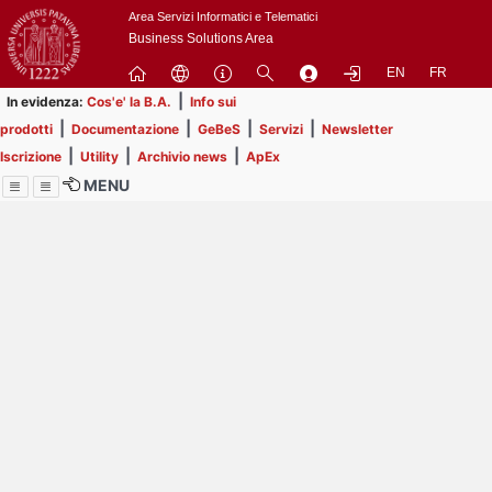
Passa
Area Servizi Informatici e Telematici
a
Business Solutions Area
contenuto
EN
FR
principale
|
In evidenza:
Cos'e' la B.A.
Info sui
|
|
|
|
prodotti
Documentazione
GeBeS
Servizi
Newsletter
|
|
|
Iscrizione
Utility
Archivio news
ApEx
MENU
Menu
Contrai
Espandi
Image
Title
Page
Display
ext
itle
Filtro di ricerca
Page