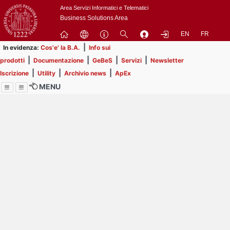
Passa
Area Servizi Informatici e Telematici
a
Business Solutions Area
contenuto
EN
FR
principale
|
In evidenza:
Cos'e' la B.A.
Info sui
|
|
|
|
prodotti
Documentazione
GeBeS
Servizi
Newsletter
|
|
|
Iscrizione
Utility
Archivio news
ApEx
MENU
Menu
Contrai
Espandi
Image
Title
Page
Display
ext
itle
Filtro di ricerca
Page