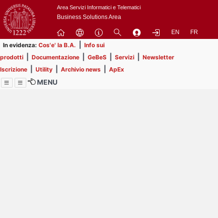
Passa
Area Servizi Informatici e Telematici
a
Business Solutions Area
contenuto
EN
FR
principale
|
In evidenza:
Cos'e' la B.A.
Info sui
|
|
|
|
prodotti
Documentazione
GeBeS
Servizi
Newsletter
|
|
|
Iscrizione
Utility
Archivio news
ApEx
MENU
Menu
Contrai
Espandi
Image
Title
Page
Display
ext
itle
Filtro di ricerca
Page