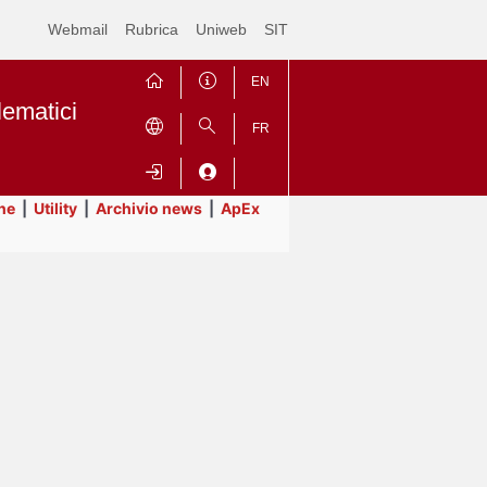
Webmail
Rubrica
Uniweb
SIT
EN
lematici
FR
ne
|
Utility
|
Archivio news
|
ApEx
Contrai
Espandi