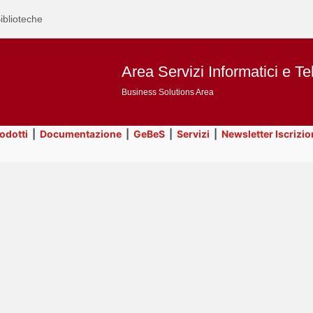
iblioteche
Area Servizi Informatici e Te
Business Solutions Area
rodotti
|
Documentazione
|
GeBeS
|
Servizi
|
Newsletter Iscrizio
Text
Title
Page
Display