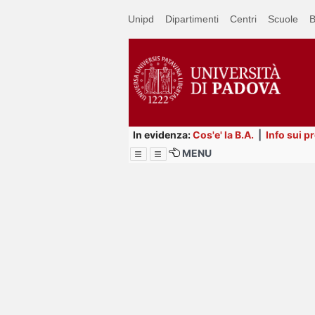
Passa
Unipd
Dipartimenti
Centri
Scuole
B
a
contenuto
principale
In evidenza:
Cos'e' la B.A.
|
Info sui p
MENU
Menu
Image
Title
Page
Display