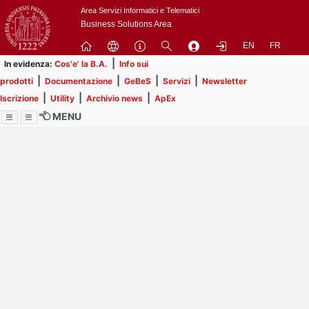
Passa
Area Servizi Informatici e Telematici
a
Business Solutions Area
contenuto
EN
FR
principale
|
In evidenza:
Cos'e' la B.A.
Info sui
|
|
|
|
prodotti
Documentazione
GeBeS
Servizi
Newsletter
|
|
|
Iscrizione
Utility
Archivio news
ApEx
MENU
Menu
Contrai
Espandi
Image
Title
Page
Display
ext
itle
Filtro di ricerca
Page