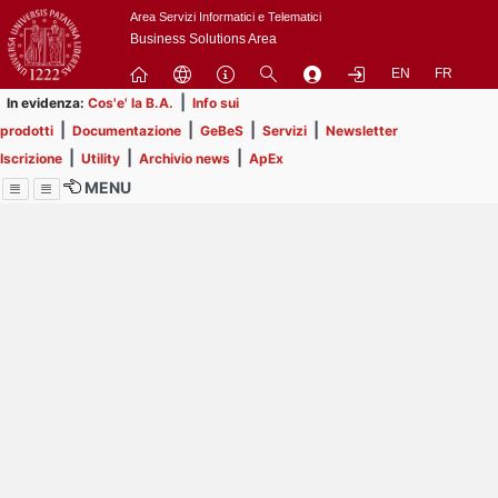
Passa
Area Servizi Informatici e Telematici
a
Business Solutions Area
contenuto
EN
FR
principale
|
In evidenza:
Cos'e' la B.A.
Info sui
|
|
|
|
prodotti
Documentazione
GeBeS
Servizi
Newsletter
|
|
|
Iscrizione
Utility
Archivio news
ApEx
MENU
Menu
Contrai
Espandi
Image
Title
Page
Display
ext
itle
Filtro di ricerca
Page