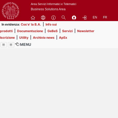
Passa
Area Servizi Informatici e Telematici
a
Business Solutions Area
contenuto
EN
FR
principale
|
In evidenza:
Cos'e' la B.A.
Info sui
|
|
|
|
prodotti
Documentazione
GeBeS
Servizi
Newsletter
|
|
|
Iscrizione
Utility
Archivio news
ApEx
MENU
Menu
Contrai
Espandi
Image
Title
Page
Display
ext
itle
Filtro di ricerca
Page