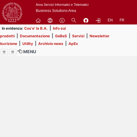
Passa
Area Servizi Informatici e Telematici
a
Business Solutions Area
contenuto
EN
FR
principale
|
In evidenza:
Cos'e' la B.A.
Info sui
|
|
|
|
prodotti
Documentazione
GeBeS
Servizi
Newsletter
|
|
|
Iscrizione
Utility
Archivio news
ApEx
MENU
Menu
Contrai
Espandi
Image
Title
Page
Display
ext
itle
Filtro di ricerca
Page