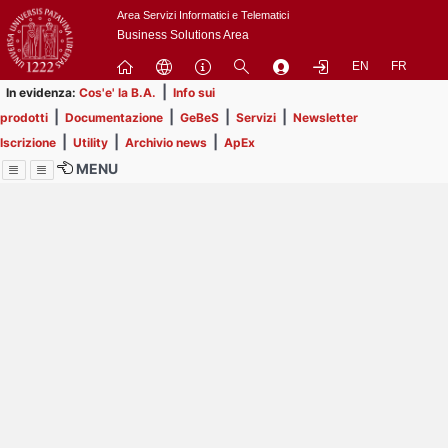
Passa
Area Servizi Informatici e Telematici
a
Business Solutions Area
contenuto
EN
FR
principale
|
In evidenza:
Cos'e' la B.A.
Info sui
|
|
|
|
prodotti
Documentazione
GeBeS
Servizi
Newsletter
|
|
|
Iscrizione
Utility
Archivio news
ApEx
MENU
Menu
Contrai
Espandi
Image
Title
Page
Display
ext
itle
Filtro di ricerca
Page