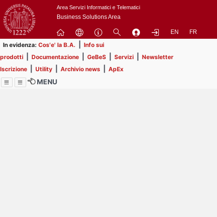
Passa
Area Servizi Informatici e Telematici
a
Business Solutions Area
contenuto
EN
FR
principale
|
In evidenza:
Cos'e' la B.A.
Info sui
|
|
|
|
prodotti
Documentazione
GeBeS
Servizi
Newsletter
|
|
|
Iscrizione
Utility
Archivio news
ApEx
MENU
Menu
Contrai
Espandi
Image
Title
Page
Display
ext
itle
Filtro di ricerca
Page