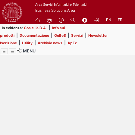
Passa
Area Servizi Informatici e Telematici
a
Business Solutions Area
contenuto
EN
FR
principale
|
In evidenza:
Cos'e' la B.A.
Info sui
|
|
|
|
prodotti
Documentazione
GeBeS
Servizi
Newsletter
|
|
|
Iscrizione
Utility
Archivio news
ApEx
MENU
Menu
Contrai
Espandi
Image
Title
Page
Display
ext
itle
Filtro di ricerca
Page