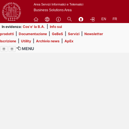
Passa
Area Servizi Informatici e Telematici
a
Business Solutions Area
contenuto
EN
FR
principale
|
In evidenza:
Cos'e' la B.A.
Info sui
|
|
|
|
prodotti
Documentazione
GeBeS
Servizi
Newsletter
|
|
|
Iscrizione
Utility
Archivio news
ApEx
MENU
Menu
Contrai
Espandi
Image
Title
Page
Display
ext
itle
Filtro di ricerca
Page