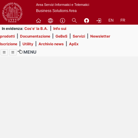
Passa
Area Servizi Informatici e Telematici
a
Business Solutions Area
contenuto
EN
FR
principale
|
In evidenza:
Cos'e' la B.A.
Info sui
|
|
|
|
prodotti
Documentazione
GeBeS
Servizi
Newsletter
|
|
|
Iscrizione
Utility
Archivio news
ApEx
MENU
Menu
Contrai
Espandi
Image
Title
Page
Display
ext
itle
Filtro di ricerca
Page