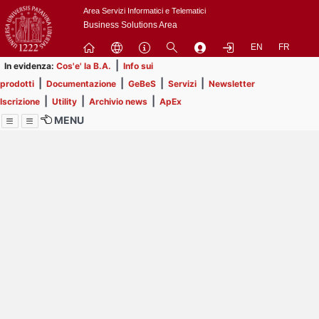
Passa
Area Servizi Informatici e Telematici
a
Business Solutions Area
contenuto
EN
FR
principale
|
In evidenza:
Cos'e' la B.A.
Info sui
|
|
|
|
prodotti
Documentazione
GeBeS
Servizi
Newsletter
|
|
|
Iscrizione
Utility
Archivio news
ApEx
MENU
Menu
Contrai
Espandi
Image
Title
Page
Display
ext
itle
Filtro di ricerca
Page