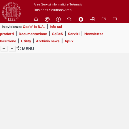
Passa
Area Servizi Informatici e Telematici
a
Business Solutions Area
contenuto
EN
FR
principale
|
In evidenza:
Cos'e' la B.A.
Info sui
|
|
|
|
prodotti
Documentazione
GeBeS
Servizi
Newsletter
|
|
|
Iscrizione
Utility
Archivio news
ApEx
MENU
Menu
Contrai
Espandi
Image
Title
Page
Display
ext
itle
Filtro di ricerca
Page