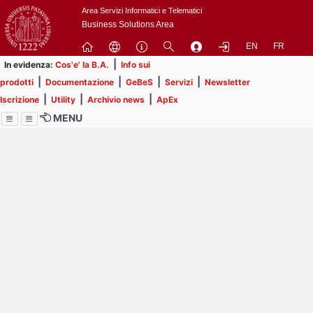
Passa
Area Servizi Informatici e Telematici
a
Business Solutions Area
contenuto
EN
FR
principale
|
In evidenza:
Cos'e' la B.A.
Info sui
|
|
|
|
prodotti
Documentazione
GeBeS
Servizi
Newsletter
|
|
|
Iscrizione
Utility
Archivio news
ApEx
MENU
Menu
Contrai
Espandi
Image
Title
Page
Display
ext
itle
Filtro di ricerca
Page