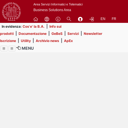
Passa
Area Servizi Informatici e Telematici
a
Business Solutions Area
contenuto
EN
FR
principale
|
In evidenza:
Cos'e' la B.A.
Info sui
|
|
|
|
prodotti
Documentazione
GeBeS
Servizi
Newsletter
|
|
|
Iscrizione
Utility
Archivio news
ApEx
MENU
Menu
Contrai
Espandi
Image
Title
Page
Display
ext
itle
Filtro di ricerca
Page