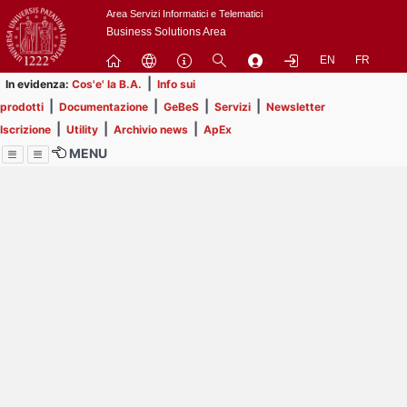
Passa
Area Servizi Informatici e Telematici
a
Business Solutions Area
contenuto
EN
FR
principale
|
In evidenza:
Cos'e' la B.A.
Info sui
|
|
|
|
prodotti
Documentazione
GeBeS
Servizi
Newsletter
|
|
|
Iscrizione
Utility
Archivio news
ApEx
MENU
Menu
Contrai
Espandi
Image
Title
Page
Display
ext
itle
Filtro di ricerca
Page