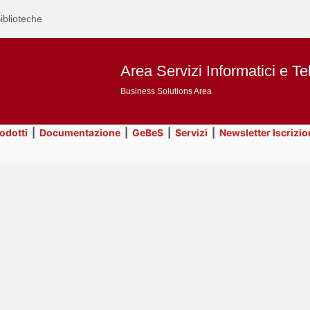
iblioteche
Area Servizi Informatici e Te
Business Solutions Area
rodotti
|
Documentazione
|
GeBeS
|
Servizi
|
Newsletter Iscrizio
Text
Title
Page
Display