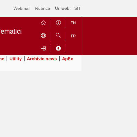
Webmail
Rubrica
Uniweb
SIT
EN
lematici
FR
ne
|
Utility
|
Archivio news
|
ApEx
Contrai
Espandi