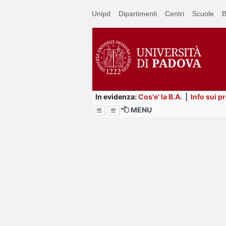
Passa
Unipd
Dipartimenti
Centri
Scuole
B
a
contenuto
principale
In evidenza:
Cos'e' la B.A.
|
Info sui p
MENU
Menu
Image
Title
Page
Display