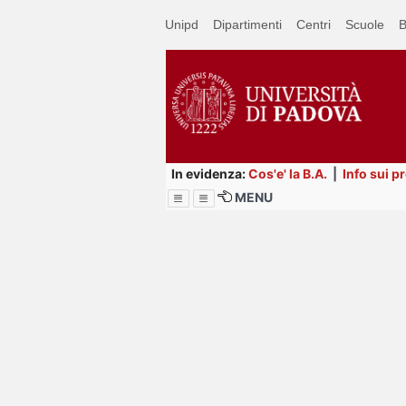
Passa
Unipd
Dipartimenti
Centri
Scuole
B
a
contenuto
principale
In evidenza:
Cos'e' la B.A.
|
Info sui p
MENU
Menu
Image
Title
Page
Display