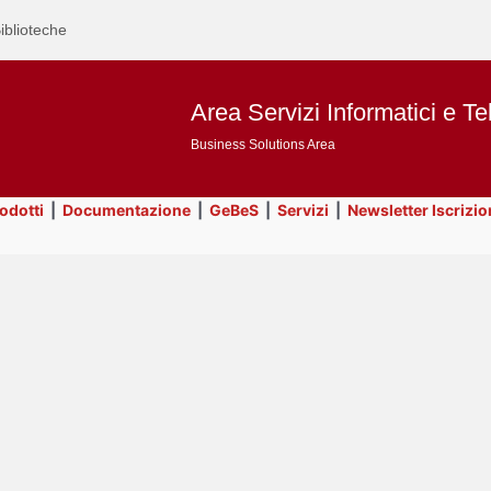
iblioteche
Area Servizi Informatici e Te
Business Solutions Area
rodotti
|
Documentazione
|
GeBeS
|
Servizi
|
Newsletter Iscrizio
Text
Title
Page
Display