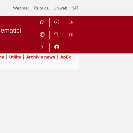
Webmail
Rubrica
Uniweb
SIT
EN
lematici
FR
ne
|
Utility
|
Archivio news
|
ApEx
Contrai
Espandi