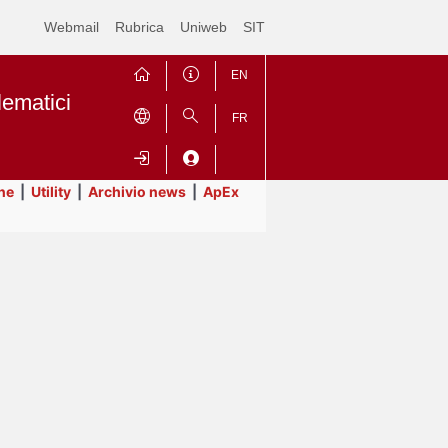
Webmail
Rubrica
Uniweb
SIT
EN
lematici
FR
ne
|
Utility
|
Archivio news
|
ApEx
Contrai
Espandi