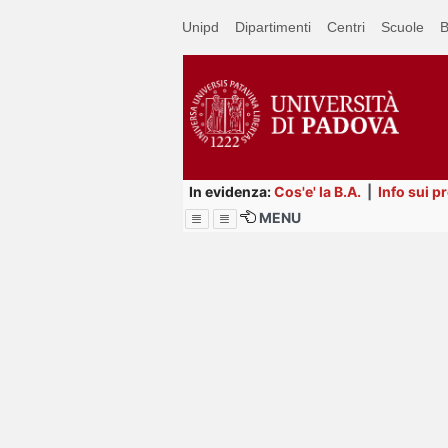
Passa
Unipd
Dipartimenti
Centri
Scuole
B
a
contenuto
principale
In evidenza:
Cos'e' la B.A.
|
Info sui p
MENU
Menu
Image
Title
Page
Display