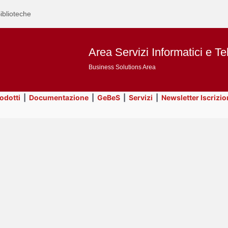
iblioteche
Area Servizi Informatici e Te
Business Solutions Area
rodotti
|
Documentazione
|
GeBeS
|
Servizi
|
Newsletter Iscrizio
Text
Title
Page
Display