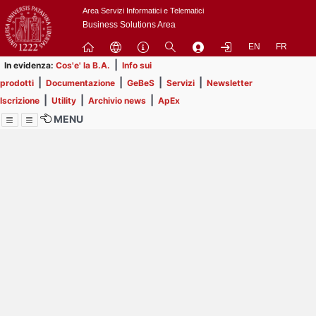
Passa
Area Servizi Informatici e Telematici
a
Business Solutions Area
contenuto
EN
FR
principale
|
In evidenza:
Cos'e' la B.A.
Info sui
|
|
|
|
prodotti
Documentazione
GeBeS
Servizi
Newsletter
|
|
|
Iscrizione
Utility
Archivio news
ApEx
MENU
Menu
Contrai
Espandi
Image
Title
Page
Display
ext
itle
Filtro di ricerca
Page