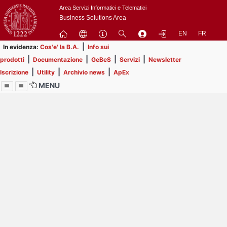
Passa
Area Servizi Informatici e Telematici
a
Business Solutions Area
contenuto
EN
FR
principale
|
In evidenza:
Cos'e' la B.A.
Info sui
|
|
|
|
prodotti
Documentazione
GeBeS
Servizi
Newsletter
|
|
|
Iscrizione
Utility
Archivio news
ApEx
MENU
Menu
Contrai
Espandi
Image
Title
Page
Display
ext
itle
Filtro di ricerca
Page