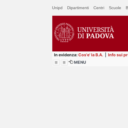
Passa
Unipd
Dipartimenti
Centri
Scuole
B
a
contenuto
principale
In evidenza:
Cos'e' la B.A.
|
Info sui p
MENU
Menu
Image
Title
Page
Display