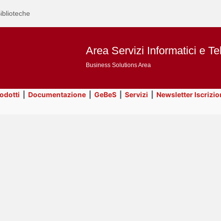
iblioteche
Area Servizi Informatici e Te
Business Solutions Area
rodotti
|
Documentazione
|
GeBeS
|
Servizi
|
Newsletter Iscrizio
Text
Title
Page
Display