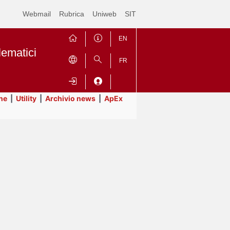
Webmail
Rubrica
Uniweb
SIT
EN
lematici
FR
ne
|
Utility
|
Archivio news
|
ApEx
Contrai
Espandi