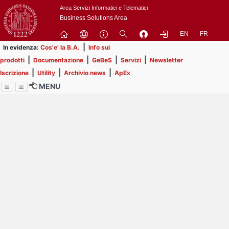
Passa
Area Servizi Informatici e Telematici
a
Business Solutions Area
contenuto
EN
FR
principale
|
In evidenza:
Cos'e' la B.A.
Info sui
|
|
|
|
prodotti
Documentazione
GeBeS
Servizi
Newsletter
|
|
|
Iscrizione
Utility
Archivio news
ApEx
MENU
Menu
Contrai
Espandi
Image
Title
Page
Display
ext
itle
Filtro di ricerca
Page