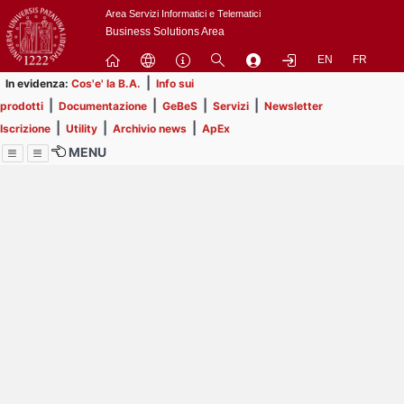
Passa
Area Servizi Informatici e Telematici
a
Business Solutions Area
contenuto
EN
FR
principale
|
In evidenza:
Cos'e' la B.A.
Info sui
|
|
|
|
prodotti
Documentazione
GeBeS
Servizi
Newsletter
|
|
|
Iscrizione
Utility
Archivio news
ApEx
MENU
Menu
Contrai
Espandi
Image
Title
Page
Display
ext
itle
Filtro di ricerca
Page