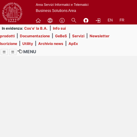
Passa
Area Servizi Informatici e Telematici
a
Business Solutions Area
contenuto
EN
FR
principale
|
In evidenza:
Cos'e' la B.A.
Info sui
|
|
|
|
prodotti
Documentazione
GeBeS
Servizi
Newsletter
|
|
|
Iscrizione
Utility
Archivio news
ApEx
MENU
Menu
Contrai
Espandi
Image
Title
Page
Display
ext
itle
Filtro di ricerca
Page