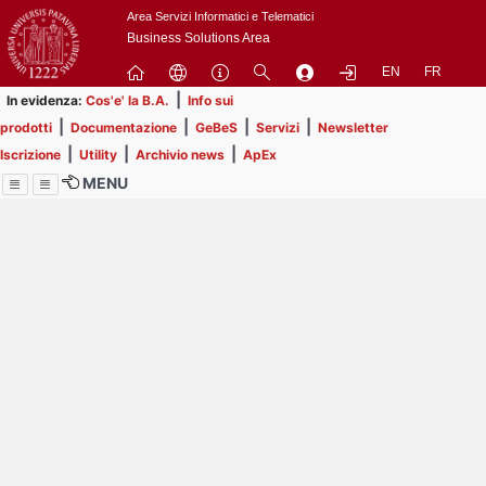
Passa
Area Servizi Informatici e Telematici
a
Business Solutions Area
contenuto
EN
FR
principale
|
In evidenza:
Cos'e' la B.A.
Info sui
|
|
|
|
prodotti
Documentazione
GeBeS
Servizi
Newsletter
|
|
|
Iscrizione
Utility
Archivio news
ApEx
MENU
Menu
Contrai
Espandi
Image
Title
Page
Display
ext
itle
Filtro di ricerca
Page