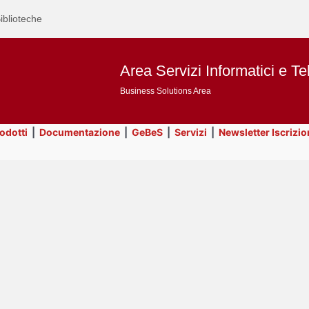
iblioteche
Area Servizi Informatici e Te
Business Solutions Area
rodotti
|
Documentazione
|
GeBeS
|
Servizi
|
Newsletter Iscrizio
Text
Title
Page
Display