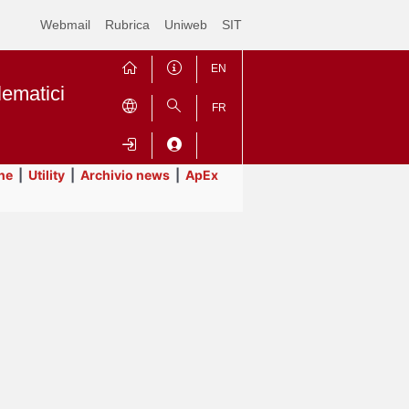
Webmail
Rubrica
Uniweb
SIT
EN
lematici
FR
ne
|
Utility
|
Archivio news
|
ApEx
Contrai
Espandi