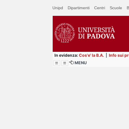
Passa
Unipd
Dipartimenti
Centri
Scuole
B
a
contenuto
principale
In evidenza:
Cos'e' la B.A.
|
Info sui p
MENU
Menu
Image
Title
Page
Display