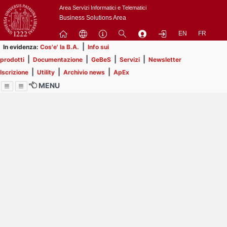
Passa
Area Servizi Informatici e Telematici
a
Business Solutions Area
contenuto
EN
FR
principale
|
In evidenza:
Cos'e' la B.A.
Info sui
|
|
|
|
prodotti
Documentazione
GeBeS
Servizi
Newsletter
|
|
|
Iscrizione
Utility
Archivio news
ApEx
MENU
Menu
Contrai
Espandi
Image
Title
Page
Display
ext
itle
Filtro di ricerca
Page