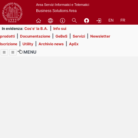
Passa
Area Servizi Informatici e Telematici
a
Business Solutions Area
contenuto
EN
FR
principale
|
In evidenza:
Cos'e' la B.A.
Info sui
|
|
|
|
prodotti
Documentazione
GeBeS
Servizi
Newsletter
|
|
|
Iscrizione
Utility
Archivio news
ApEx
MENU
Menu
Contrai
Espandi
Image
Title
Page
Display
ext
itle
Filtro di ricerca
Page