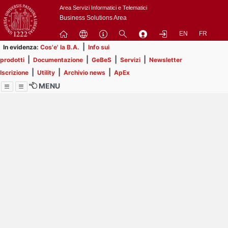
Passa
Area Servizi Informatici e Telematici
a
Business Solutions Area
contenuto
EN
FR
principale
|
In evidenza:
Cos'e' la B.A.
Info sui
|
|
|
|
prodotti
Documentazione
GeBeS
Servizi
Newsletter
|
|
|
Iscrizione
Utility
Archivio news
ApEx
MENU
Menu
Contrai
Espandi
Image
Title
Page
Display
ext
itle
Filtro di ricerca
Page