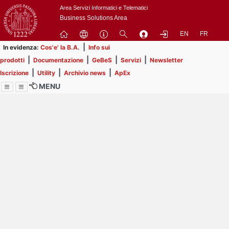
Passa
Area Servizi Informatici e Telematici
a
Business Solutions Area
contenuto
EN
FR
principale
|
In evidenza:
Cos'e' la B.A.
Info sui
|
|
|
|
prodotti
Documentazione
GeBeS
Servizi
Newsletter
|
|
|
Iscrizione
Utility
Archivio news
ApEx
MENU
Menu
Contrai
Espandi
Image
Title
Page
Display
ext
itle
Filtro di ricerca
Page