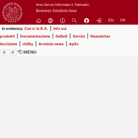
Passa
Area Servizi Informatici e Telematici
a
Business Solutions Area
contenuto
EN
FR
principale
|
In evidenza:
Cos'e' la B.A.
Info sui
|
|
|
|
prodotti
Documentazione
GeBeS
Servizi
Newsletter
|
|
|
Iscrizione
Utility
Archivio news
ApEx
MENU
Menu
Contrai
Espandi
Image
Title
Page
Display
ext
itle
Filtro di ricerca
Page