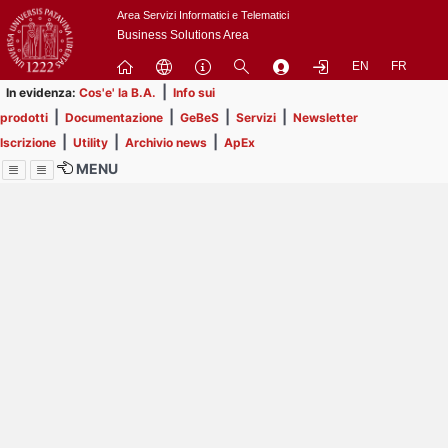
Passa
Area Servizi Informatici e Telematici
a
Business Solutions Area
contenuto
EN
FR
principale
|
In evidenza:
Cos'e' la B.A.
Info sui
|
|
|
|
prodotti
Documentazione
GeBeS
Servizi
Newsletter
|
|
|
Iscrizione
Utility
Archivio news
ApEx
MENU
Menu
Contrai
Espandi
Image
Title
Page
Display
ext
itle
Filtro di ricerca
Page