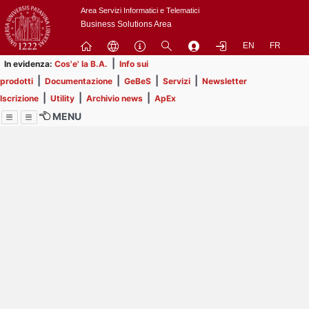
Passa
Area Servizi Informatici e Telematici
a
Business Solutions Area
contenuto
EN
FR
principale
|
In evidenza:
Cos'e' la B.A.
Info sui
|
|
|
|
prodotti
Documentazione
GeBeS
Servizi
Newsletter
|
|
|
Iscrizione
Utility
Archivio news
ApEx
MENU
Menu
Contrai
Espandi
Image
Title
Page
Display
ext
itle
Filtro di ricerca
Page