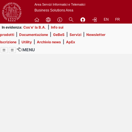
Passa
Area Servizi Informatici e Telematici
a
Business Solutions Area
contenuto
EN
FR
principale
|
In evidenza:
Cos'e' la B.A.
Info sui
|
|
|
|
prodotti
Documentazione
GeBeS
Servizi
Newsletter
|
|
|
Iscrizione
Utility
Archivio news
ApEx
MENU
Menu
Contrai
Espandi
Image
Title
Page
Display
ext
itle
Filtro di ricerca
Page