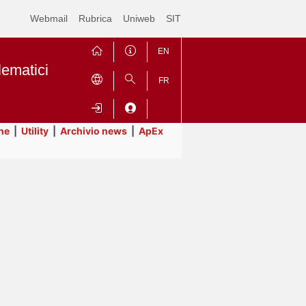
Webmail
Rubrica
Uniweb
SIT
EN
lematici
FR
ne
|
Utility
|
Archivio news
|
ApEx
Contrai
Espandi