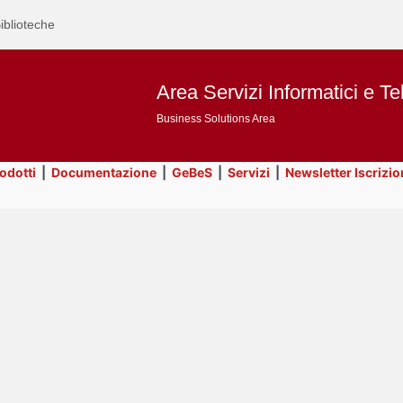
iblioteche
Area Servizi Informatici e Te
Business Solutions Area
rodotti
|
Documentazione
|
GeBeS
|
Servizi
|
Newsletter Iscrizio
Text
Title
Page
Display