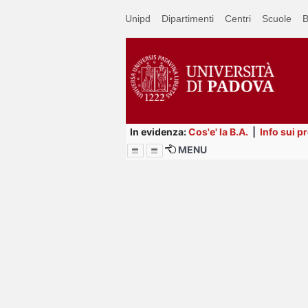
Passa
Unipd
Dipartimenti
Centri
Scuole
B
a
contenuto
principale
In evidenza:
Cos'e' la B.A.
|
Info sui p
MENU
Menu
Image
Title
Page
Display