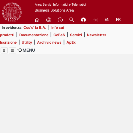
Passa
Area Servizi Informatici e Telematici
a
Business Solutions Area
contenuto
EN
FR
principale
|
In evidenza:
Cos'e' la B.A.
Info sui
|
|
|
|
prodotti
Documentazione
GeBeS
Servizi
Newsletter
|
|
|
Iscrizione
Utility
Archivio news
ApEx
MENU
Menu
Contrai
Espandi
Image
Title
Page
Display
ext
itle
Filtro di ricerca
Page