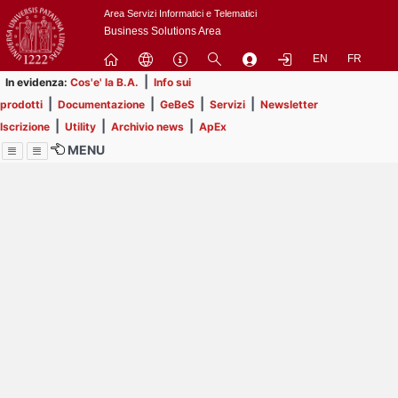
Passa
Area Servizi Informatici e Telematici
a
Business Solutions Area
contenuto
EN
FR
principale
|
In evidenza:
Cos'e' la B.A.
Info sui
|
|
|
|
prodotti
Documentazione
GeBeS
Servizi
Newsletter
|
|
|
Iscrizione
Utility
Archivio news
ApEx
MENU
Menu
Contrai
Espandi
Image
Title
Page
Display
ext
itle
Filtro di ricerca
Page