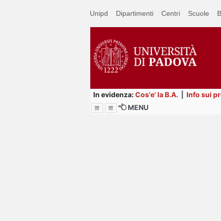
Passa
Unipd
Dipartimenti
Centri
Scuole
B
a
contenuto
principale
In evidenza:
Cos'e' la B.A.
|
Info sui p
MENU
Menu
Image
Title
Page
Display