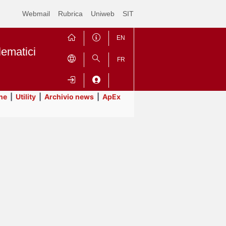
Webmail
Rubrica
Uniweb
SIT
EN
lematici
FR
ne
|
Utility
|
Archivio news
|
ApEx
Contrai
Espandi