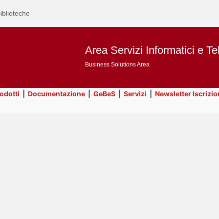
iblioteche
Area Servizi Informatici e Te
Business Solutions Area
rodotti
|
Documentazione
|
GeBeS
|
Servizi
|
Newsletter Iscrizio
Text
Title
Page
Display