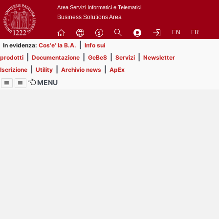
Passa
Area Servizi Informatici e Telematici
a
Business Solutions Area
contenuto
EN
FR
principale
|
In evidenza:
Cos'e' la B.A.
Info sui
|
|
|
|
prodotti
Documentazione
GeBeS
Servizi
Newsletter
|
|
|
Iscrizione
Utility
Archivio news
ApEx
MENU
Menu
Contrai
Espandi
Image
Title
Page
Display
ext
itle
Filtro di ricerca
Page