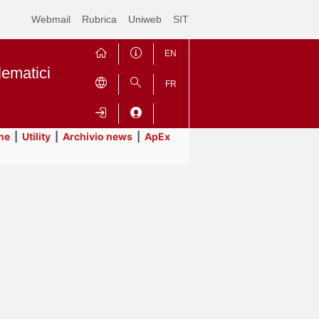
Webmail
Rubrica
Uniweb
SIT
EN
lematici
FR
ne
|
Utility
|
Archivio news
|
ApEx
Contrai
Espandi