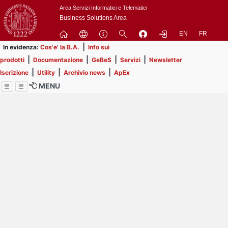
Passa
Area Servizi Informatici e Telematici
a
Business Solutions Area
contenuto
EN
FR
principale
|
In evidenza:
Cos'e' la B.A.
Info sui
|
|
|
|
prodotti
Documentazione
GeBeS
Servizi
Newsletter
|
|
|
Iscrizione
Utility
Archivio news
ApEx
MENU
Menu
Contrai
Espandi
Image
Title
Page
Display
ext
itle
Filtro di ricerca
Page