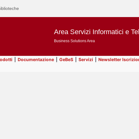
iblioteche
Area Servizi Informatici e Te
Business Solutions Area
rodotti
|
Documentazione
|
GeBeS
|
Servizi
|
Newsletter Iscrizio
Text
Title
Page
Display