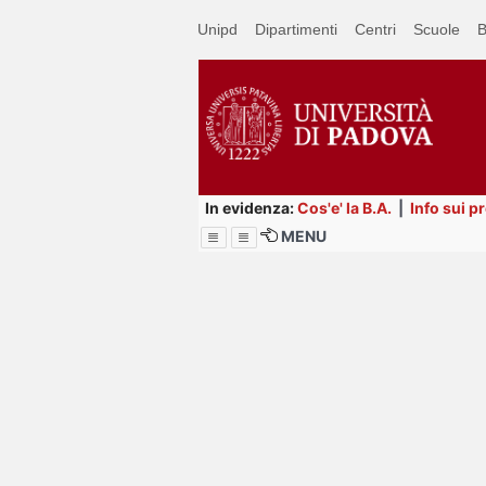
Passa
Unipd
Dipartimenti
Centri
Scuole
B
a
contenuto
principale
In evidenza:
Cos'e' la B.A.
|
Info sui p
MENU
Menu
Image
Title
Page
Display