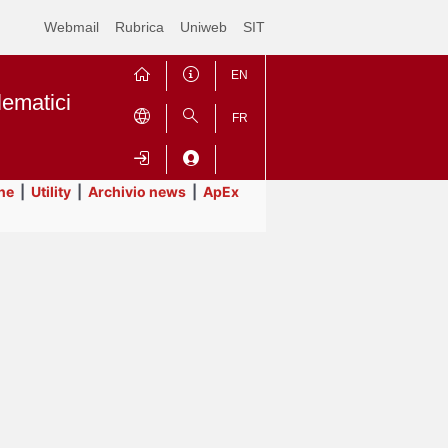
Webmail
Rubrica
Uniweb
SIT
EN
lematici
FR
ne
|
Utility
|
Archivio news
|
ApEx
Contrai
Espandi